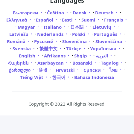
Languages
·
·
·
·
Български
Čeština
Dansk
Deutsch
·
·
·
·
Ελληνικά
Español
Eesti
Suomi
Français
·
·
·
·
·
Magyar
Italiano
日本語
Lietuvių
·
·
·
·
Latviešu
Nederlands
Polski
Português
·
·
·
Română
Русский
Slovenčina
Slovenščina
·
·
·
·
·
Svenska
繁體中文
Türkçe
Українська
·
·
·
·
English
Afrikaans
Shqip
العربية
·
·
·
·
Հայերեն
Azərbaycan
Bosanski
Tagalog
·
·
·
·
·
ქართული
हिन्दी
Hrvatski
Српски
ไทย
·
·
Tiếng Việt
한국어
Bahasa Indonesia
Copyright © 2022 All Rights Reseved.